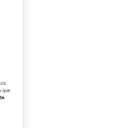
tos
s que
de