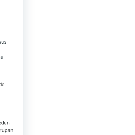
sus
es
de
ueden
grupan