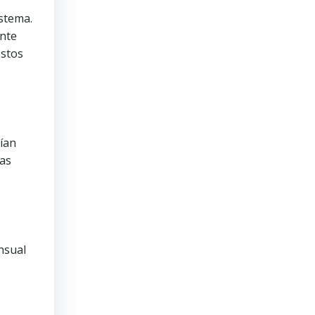
istema.
nte
ostos
ían
las
nsual