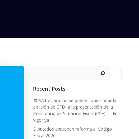
Buscar
Recent Posts
🧾 SAT aclara: no se puede condicionar la
emisión de CFDI a la presentación de la
Constancia de Situación Fiscal (CSF) — En
vigor ya
Diputados aprueban reforma al Código
Fiscal 2026