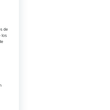
s de
 los
de
n