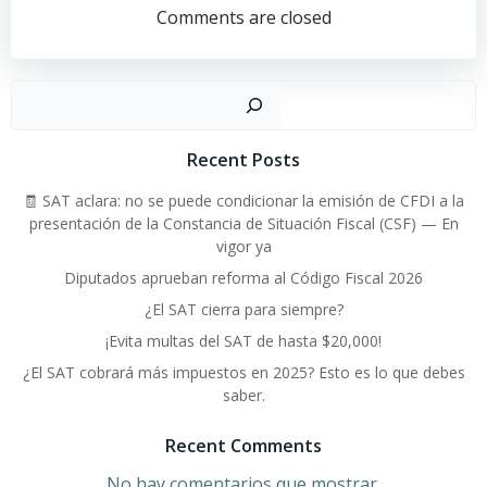
por
por
Comments are closed
las
las
Buscar
entradas
entradas
Recent Posts
🧾 SAT aclara: no se puede condicionar la emisión de CFDI a la
presentación de la Constancia de Situación Fiscal (CSF) — En
vigor ya
Diputados aprueban reforma al Código Fiscal 2026
¿El SAT cierra para siempre?
¡Evita multas del SAT de hasta $20,000!
¿El SAT cobrará más impuestos en 2025? Esto es lo que debes
saber.
Recent Comments
No hay comentarios que mostrar.