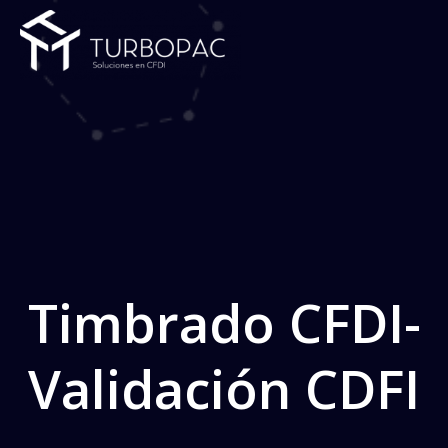
Saltar
al
contenido
Timbrado CFDI-
Validación CDFI